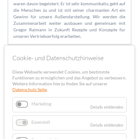
waren davon begeistert. Er ist sehr kommunikativ, geht auf
die Menschen zu und ist mit seiner charmanten Art ein
Gewinn für unsere Außendarstellung. Wir werden die
Zusammenarbeit weiter ausbauen und gemeinsam mit
Gregor Raimann in Zukunft Rezepte und Konzepte für
unseren Vertriebserfolg erarbeiten.
Günther Bosshammer | Mitglied der Geschäftsleitung
Cookie- und Datenschutzhinweise
Groupe Nadia GmbH Dynamic Professional
Diese Webseite verwendet Cookies, um bestimmte
Funktionen zu ermöglichen und das Angebot zu verbessern.
Das könnte Sie auch interessieren
Weitere Information hierzu finden Sie auf unserer
Datenschutz Seite
.
Gastronomieberatung
→
Unsere Referenzen
Marketing
→
Details einblenden
Weitere Projekte & Berichte
→
Essenziell
Details einblenden