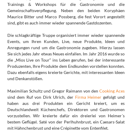
Trainings & Workshops für die Gastronomie und die
Gemeinschaftsverpflegung. Neben den beiden Koryphäen
Maurice Bitter und Marco Possberg, die fest Vorort angestellt
sind, gibt es auch immer wieder spannende Gastdozenten.
Die schlagkräftige Truppe organisiert immer wieder spannende
Events, um Ihren Kunden, Live, neue Produkte, Ideen und
Anregungen rund um die Gastronomie zugeben. Hierzu lassen
Sie sich jedes Jahr etwas Neues einfallen. Im Jahr 2016 wurde so
die „Mios Live on Tour“ ins Leben gerufen, bei der interessante
Produzenten, Ihre Produkte dem Endkunden vorstellen konnten.
Dazu ebenfalls eigens kreierte Gerichte, mit interessanten Ideen
und Denkanstößen.
Maximilian Schultz und Gregor Raimann von den
Cooking Aces
sind dem Ruf von Dirk Ulrich, der
Firma Heimer
gefolgt und
haben aus drei Produkten ein Gericht kreiert, um es
Deutschlandweit Küchenchefs, Direktoren und Gastronomen
vorzustellen. Wir kreierte dafür ein dreierlei von Heimer´s
bestem Geflügel. Saté von der Perlhuhnbrust, ein Caesars-Salat
mit Hähnchenbrust und eine Crépinette vom Entenfilet.