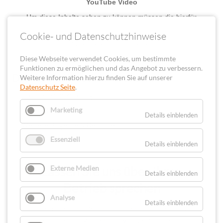
Cookie- und Datenschutzhinweise
Diese Webseite verwendet Cookies, um bestimmte
Funktionen zu ermöglichen und das Angebot zu verbessern.
Das könnte Sie auch interessieren
Weitere Information hierzu finden Sie auf unserer
Datenschutz Seite
.
Gastronomieberatung
→
Marketing
Unsere Referenzen
→
Details einblenden
Weitere Projekte & Berichte
→
Essenziell
Details einblenden
Lassen Sie uns über Ihren
Externe Medien
Details einblenden
Betrieb sprechen
Analyse
Details einblenden
Kostenloses Erstgespräch · über 30 Jahre Praxis ·
Rückmeldung innerhalb von 24 Stunden –