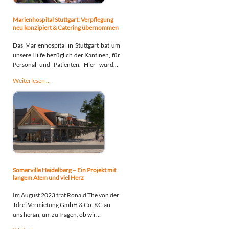
mit
denen
Marienhospital Stuttgart: Verpflegung
sich
neu konzipiert & Catering übernommen
der
Das Marienhospital in Stuttgart bat um
Betrieb
unsere Hilfe bezüglich der Kantinen, für
steuern
Personal und Patienten. Hier wurden
lässt
Prozessoptimierungsschritte
Marienhospital
Weiterlesen …
durchgeführt...
Stuttgart:
Verpflegung
neu
konzipiert
&
Catering
übernommen
Somerville Heidelberg – Ein Projekt mit
langem Atem und viel Herz
Im August 2023 trat Ronald The von der
Tdrei Vermietung GmbH & Co. KG an
uns heran, um zu fragen, ob wir
Interesse hätten, ihr Projekt am Mary-