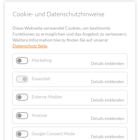
Cookie- und Datenschutzhinweise
Kontakt
Anfahrt
Diese Webseite verwendet Cookies, um bestimmte
Newsletter
Funktionen zu ermöglichen und das Angebot zu verbessern.
Weitere Information hierzu finden Sie auf unserer
Sitemap
Datenschutz Seite
.
Impressum & Datenschutz
Marketing
Details einblenden
PARTNER & NETZWERKE
Essenziell
Details einblenden
Externe Medien
Details einblenden
Analyse
Details einblenden
Google Consent Mode
Details einblenden