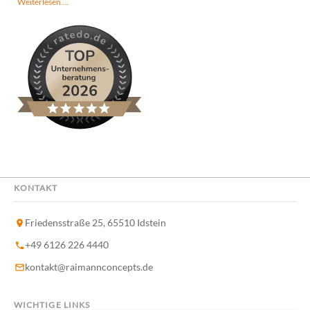
Somerville
Weiterlesen …
Sommer-Platz...
Heidelberg
–
Ein
Projekt
mit
langem
Atem
und
viel
Herz
KONTAKT
Friedensstraße 25, 65510 Idstein
+49 6126 226 4440
kontakt@raimannconcepts.de
WICHTIGE LINKS