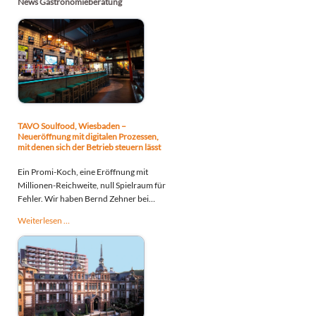
News Gastronomieberatung
TAVO Soulfood, Wiesbaden –
Neueröffnung mit digitalen Prozessen,
mit denen sich der Betrieb steuern lässt
Ein Promi-Koch, eine Eröffnung mit
Millionen-Reichweite, null Spielraum für
Fehler. Wir haben Bernd Zehner bei
TAVO Soulfood in Wiesbaden von der
TAVO
Weiterlesen …
Beratung bis zum komplett digitalen,
Soulfood,
steuerbaren Betrieb begleitet –
Wiesbaden
dokumentiert in „Mission Restaurant".
–
Neueröffnung
mit
digitalen
Prozessen,